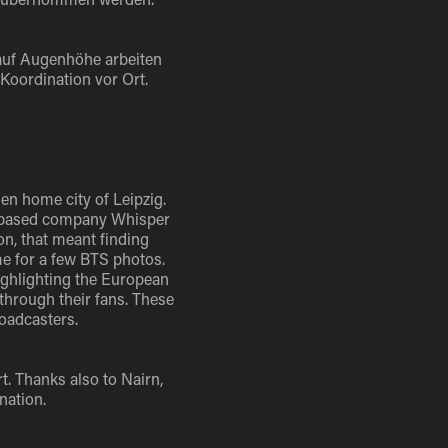
auf Augenhöhe arbeiten
Koordination vor Ort.
n home city of Leipzig.
n-based company Whisper
ion, that meant finding
me for a few BTS photos.
ighlighting the European
through their fans. These
oadcasters.
. Thanks also to Nairn,
nation.