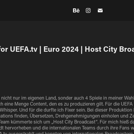
for UEFA.tv | Euro 2024 | Host City Br
 nicht nur im eigenen Land, sonder auch 4 Spiele in meiner Wah
ch eine Menge Content, den es zu produzieren gilt. Für die UEFA 
hisper. Und für die durfte ich Fixer sein. Bei dieser Produktion 
ations finden, Übersetzen, Drehgenehmigungen einholen und Zei
eam kümmerte sich um „Host City Broadcast“. Für mich hieß das
adt hervorheben und die internationalen Teams durch ihre Fans 
.tv
ausgestrahlt und konnten von internationalen Broadcaste