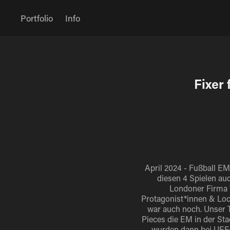
Portfolio
Info
Fixer 
April 2024 - Fußball EM
diesen 4 Spielen au
Londoner Firma W
Protagonist*innen & Loc
war auch noch. Unser T
Pieces die EM in der St
wurden dann bei
UEFA