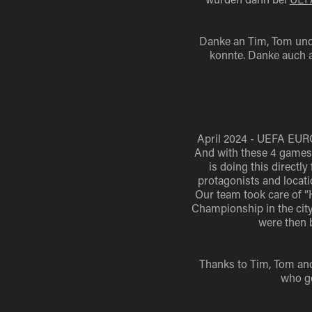
Danke an Tim, Tom und
konnte. Danke auch a
April 2024 - UEFA EURO
And with these 4 games
is doing this directly
protagonists and locati
Our team took care of “
Championship in the city
were then 
Thanks to Tim, Tom and
who go