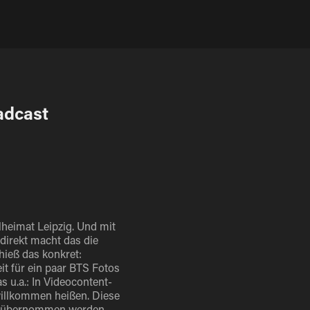
oadcast
lheimat Leipzig. Und mit
direkt macht das die
hieß das konkret:
t für ein paar BTS Fotos
 u.a.: In Videocontent-
willkommen heißen. Diese
rn übernommen werden.